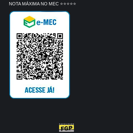
NOTA MÁXIMA NO MEC ⭐⭐⭐⭐⭐