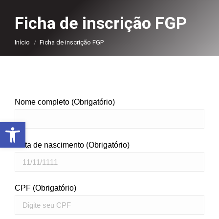
Ficha de inscrição FGP
Você está aqui:
Início
Ficha de inscrição FGP
Nome completo (Obrigatório)
Abrir a barra de ferramentas
Data de nascimento (Obrigatório)
CPF (Obrigatório)