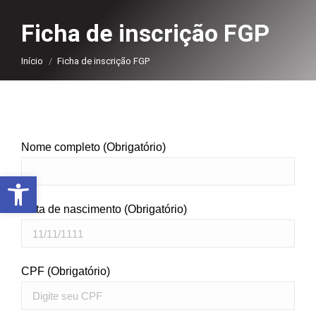
Ficha de inscrição FGP
Você está aqui:
Início
Ficha de inscrição FGP
Nome completo (Obrigatório)
Abrir a barra de ferramentas
Data de nascimento (Obrigatório)
CPF (Obrigatório)