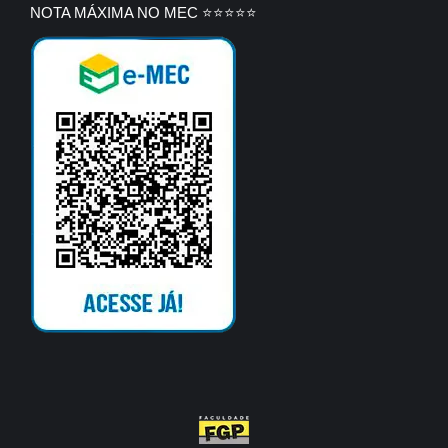
NOTA MÁXIMA NO MEC ⭐⭐⭐⭐⭐