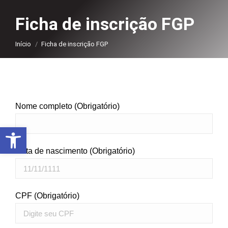
Ficha de inscrição FGP
Você está aqui:
Início
Ficha de inscrição FGP
Nome completo (Obrigatório)
Abrir a barra de ferramentas
Data de nascimento (Obrigatório)
CPF (Obrigatório)