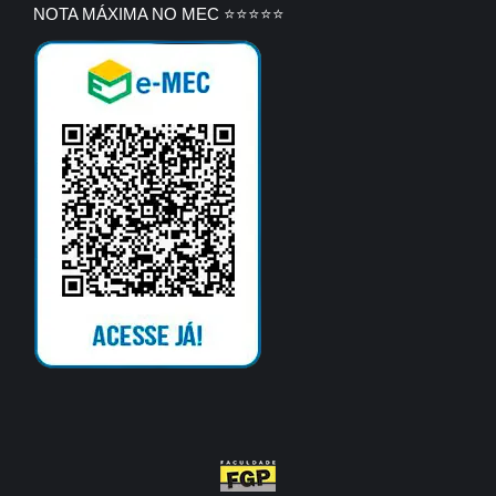
NOTA MÁXIMA NO MEC ⭐⭐⭐⭐⭐