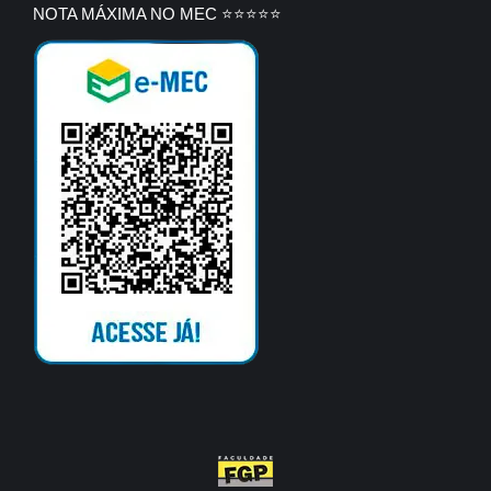
NOTA MÁXIMA NO MEC ⭐⭐⭐⭐⭐