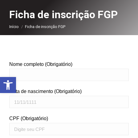
Ficha de inscrição FGP
Você está aqui:
Início
Ficha de inscrição FGP
Nome completo (Obrigatório)
Abrir a barra de ferramentas
Data de nascimento (Obrigatório)
CPF (Obrigatório)