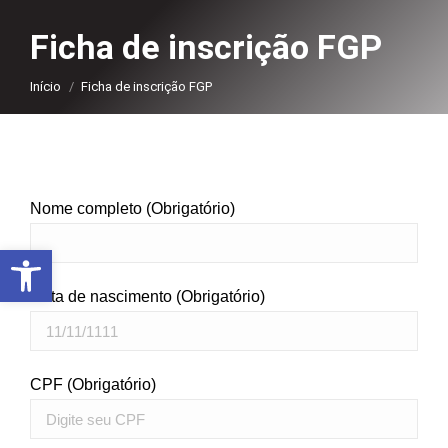
Ficha de inscrição FGP
Você está aqui:
Início
Ficha de inscrição FGP
Nome completo (Obrigatório)
Abrir a barra de ferramentas
Data de nascimento (Obrigatório)
CPF (Obrigatório)