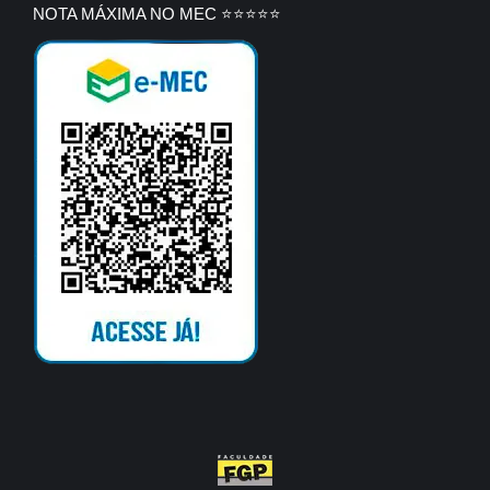
NOTA MÁXIMA NO MEC ⭐⭐⭐⭐⭐