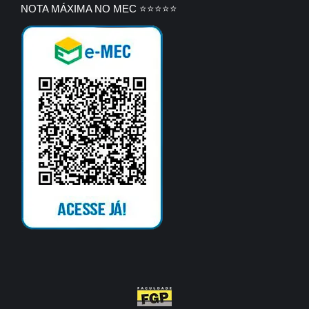
NOTA MÁXIMA NO MEC ⭐⭐⭐⭐⭐