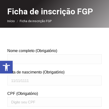
Ficha de inscrição FGP
Você está aqui:
Início
Ficha de inscrição FGP
Nome completo (Obrigatório)
Abrir a barra de ferramentas
Data de nascimento (Obrigatório)
CPF (Obrigatório)