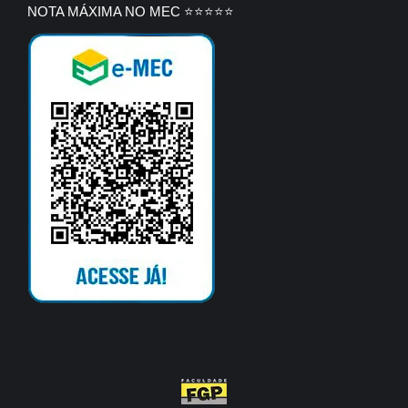
NOTA MÁXIMA NO MEC ⭐⭐⭐⭐⭐