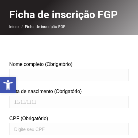
Ficha de inscrição FGP
Você está aqui:
Início
Ficha de inscrição FGP
Nome completo (Obrigatório)
Abrir a barra de ferramentas
Data de nascimento (Obrigatório)
CPF (Obrigatório)