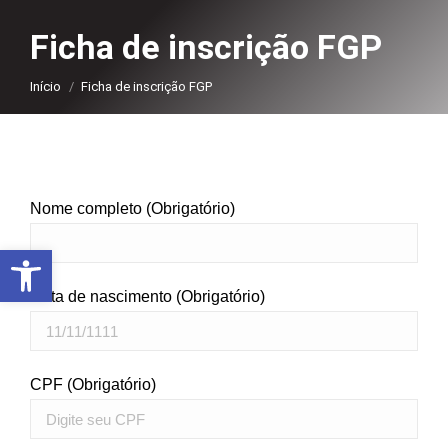
Ficha de inscrição FGP
Você está aqui:
Início
Ficha de inscrição FGP
Nome completo (Obrigatório)
Abrir a barra de ferramentas
Data de nascimento (Obrigatório)
CPF (Obrigatório)