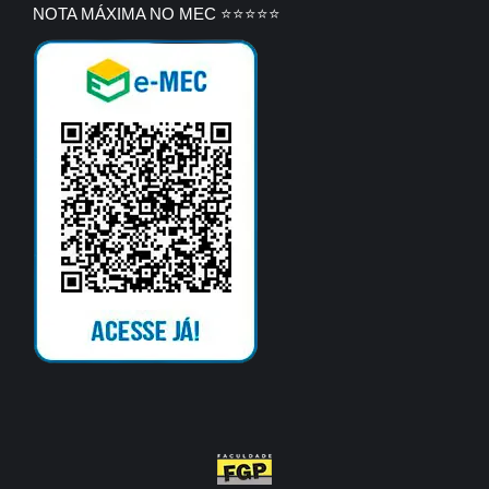
NOTA MÁXIMA NO MEC ⭐⭐⭐⭐⭐