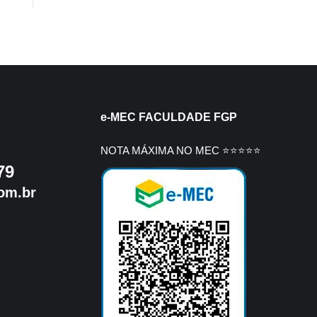
e-MEC FACULDADE FGP
NOTA MÁXIMA NO MEC ⭐⭐⭐⭐⭐
79
om.br