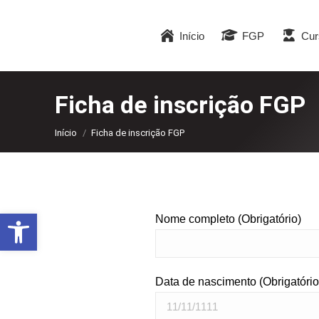
Início
FGP
Cur
Ficha de inscrição FGP
Você está aqui:
Início
Ficha de inscrição FGP
Abrir a barra de ferramentas
Nome completo (Obrigatório)
Data de nascimento (Obrigatório