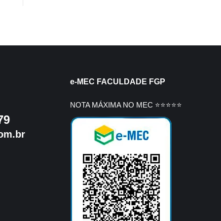
e-MEC FACULDADE FGP
NOTA MÁXIMA NO MEC ⭐⭐⭐⭐⭐
79
om.br