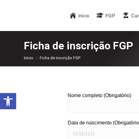
Início
FGP
Cur
Ficha de inscrição FGP
Você está aqui:
Início
Ficha de inscrição FGP
Abrir a barra de ferramentas
Nome completo (Obrigatório)
Data de nascimento (Obrigatório