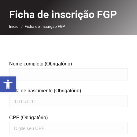
Ficha de inscrição FGP
Você está aqui:
Início
Ficha de inscrição FGP
Nome completo (Obrigatório)
Abrir a barra de ferramentas
Data de nascimento (Obrigatório)
CPF (Obrigatório)