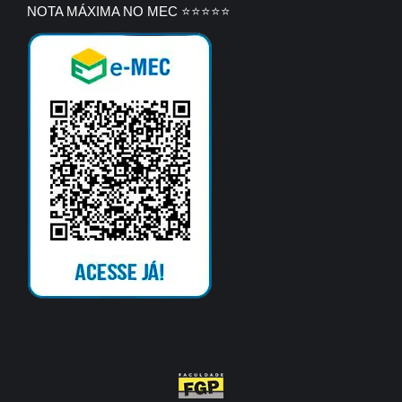
NOTA MÁXIMA NO MEC ⭐⭐⭐⭐⭐