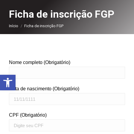
Ficha de inscrição FGP
Você está aqui:
Início
Ficha de inscrição FGP
Nome completo (Obrigatório)
Abrir a barra de ferramentas
Data de nascimento (Obrigatório)
CPF (Obrigatório)