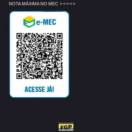
NOTA MÁXIMA NO MEC ⭐⭐⭐⭐⭐