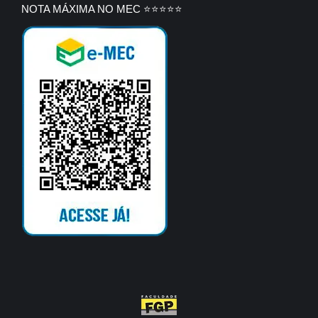
NOTA MÁXIMA NO MEC ⭐⭐⭐⭐⭐