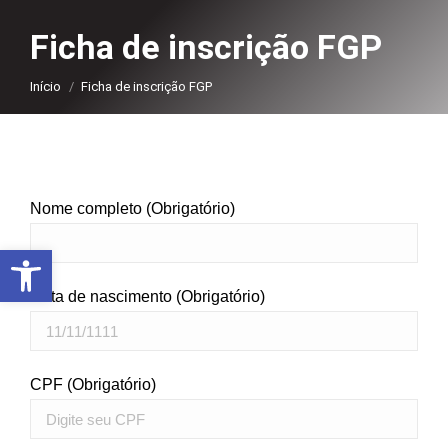
Ficha de inscrição FGP
Você está aqui:
Início
Ficha de inscrição FGP
Nome completo (Obrigatório)
Abrir a barra de ferramentas
Data de nascimento (Obrigatório)
CPF (Obrigatório)