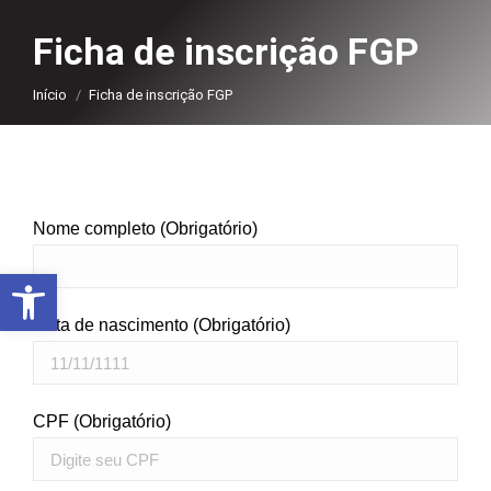
Ficha de inscrição FGP
Você está aqui:
Início
Ficha de inscrição FGP
Nome completo (Obrigatório)
Abrir a barra de ferramentas
Data de nascimento (Obrigatório)
CPF (Obrigatório)