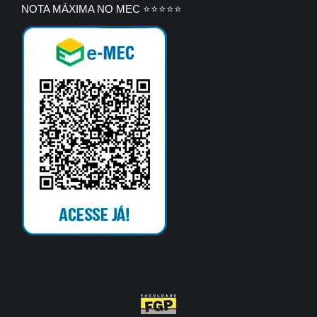
NOTA MÁXIMA NO MEC ⭐⭐⭐⭐⭐