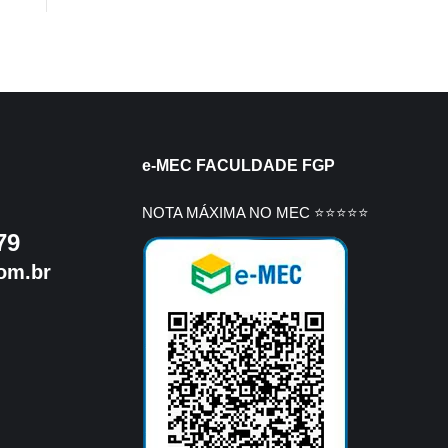
e-MEC FACULDADE FGP
NOTA MÁXIMA NO MEC ⭐⭐⭐⭐⭐
79
om.br