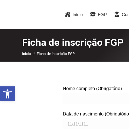
Início
FGP
Cur
Ficha de inscrição FGP
Você está aqui:
Início
Ficha de inscrição FGP
Abrir a barra de ferramentas
Nome completo (Obrigatório)
Data de nascimento (Obrigatório