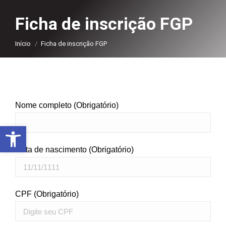
Ficha de inscrição FGP
Você está aqui:
Início
Ficha de inscrição FGP
Nome completo (Obrigatório)
Abrir a barra de ferramentas
Data de nascimento (Obrigatório)
CPF (Obrigatório)