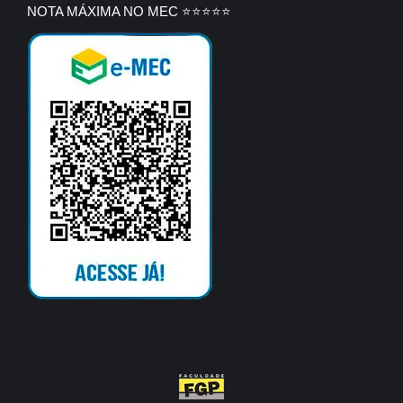
NOTA MÁXIMA NO MEC ⭐⭐⭐⭐⭐