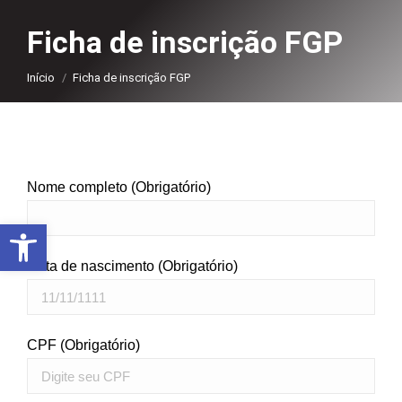
Ficha de inscrição FGP
Você está aqui:
Início
Ficha de inscrição FGP
Nome completo (Obrigatório)
Abrir a barra de ferramentas
Data de nascimento (Obrigatório)
CPF (Obrigatório)