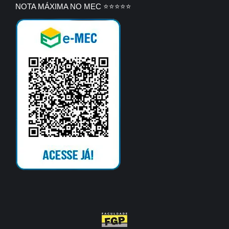
NOTA MÁXIMA NO MEC ⭐⭐⭐⭐⭐