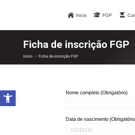
Início
FGP
Cur
Ficha de inscrição FGP
Você está aqui:
Início
Ficha de inscrição FGP
Abrir a barra de ferramentas
Nome completo (Obrigatório)
Data de nascimento (Obrigatório