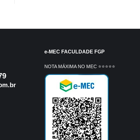
e-MEC FACULDADE FGP
NOTA MÁXIMA NO MEC ⭐⭐⭐⭐⭐
79
om.br