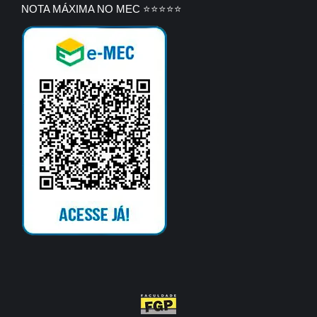
NOTA MÁXIMA NO MEC ⭐⭐⭐⭐⭐