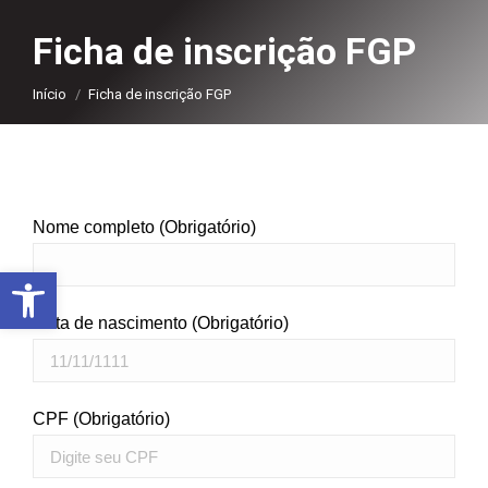
Ficha de inscrição FGP
Você está aqui:
Início
Ficha de inscrição FGP
Nome completo (Obrigatório)
Abrir a barra de ferramentas
Data de nascimento (Obrigatório)
CPF (Obrigatório)