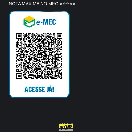
NOTA MÁXIMA NO MEC ⭐⭐⭐⭐⭐