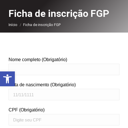
Ficha de inscrição FGP
Você está aqui:
Início
Ficha de inscrição FGP
Nome completo (Obrigatório)
Abrir a barra de ferramentas
Data de nascimento (Obrigatório)
CPF (Obrigatório)