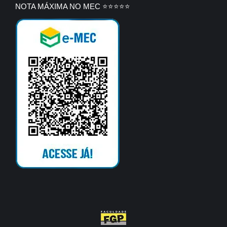
NOTA MÁXIMA NO MEC ⭐⭐⭐⭐⭐