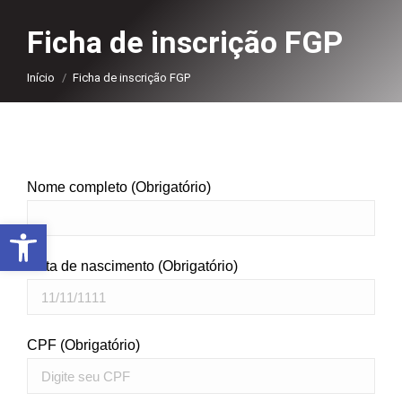
Ficha de inscrição FGP
Você está aqui:
Início
Ficha de inscrição FGP
Nome completo (Obrigatório)
Abrir a barra de ferramentas
Data de nascimento (Obrigatório)
CPF (Obrigatório)