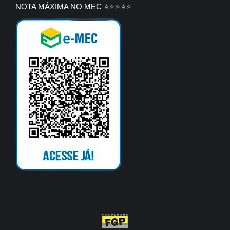
NOTA MÁXIMA NO MEC ⭐⭐⭐⭐⭐