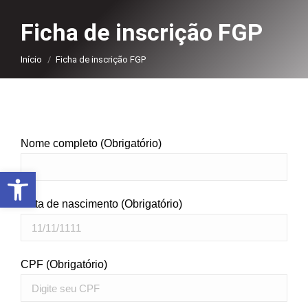
Ficha de inscrição FGP
Você está aqui:
Início
Ficha de inscrição FGP
Nome completo (Obrigatório)
Abrir a barra de ferramentas
Data de nascimento (Obrigatório)
CPF (Obrigatório)