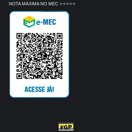
NOTA MÁXIMA NO MEC ⭐⭐⭐⭐⭐