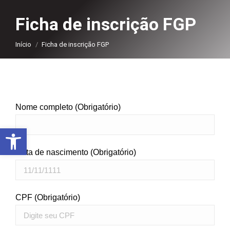
Ficha de inscrição FGP
Você está aqui:
Início
Ficha de inscrição FGP
Nome completo (Obrigatório)
Abrir a barra de ferramentas
Data de nascimento (Obrigatório)
CPF (Obrigatório)