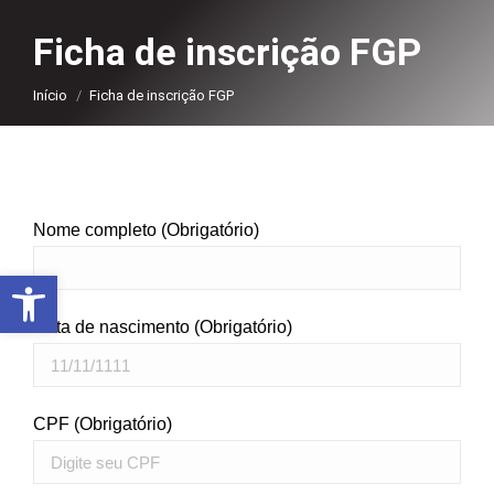
Ficha de inscrição FGP
Você está aqui:
Início
Ficha de inscrição FGP
Nome completo (Obrigatório)
Abrir a barra de ferramentas
Data de nascimento (Obrigatório)
CPF (Obrigatório)