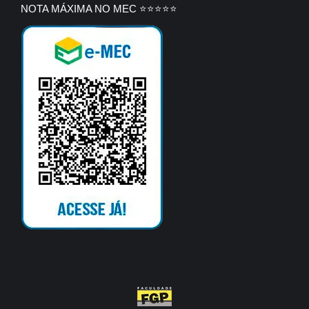
NOTA MÁXIMA NO MEC ⭐⭐⭐⭐⭐