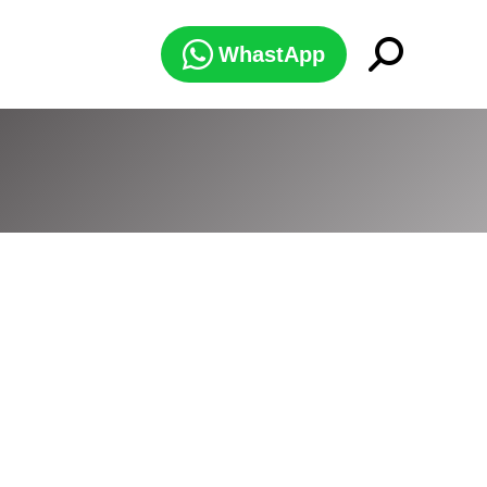
Search:
WhastApp
conteúdo estudado em sala de aula. Por meio de
inco amigos que se encontram em uma tarde