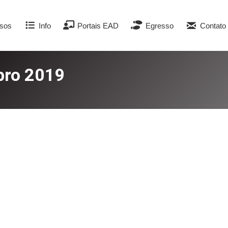
sos
Info
Portais EAD
Egresso
Contato
ro 2019
tinge 360 criançasem Pederneiras
 de Pederneiras, tiveram a oportunidade de por em prática o 
o escolas de educação infantil do município uma história de c