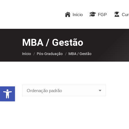
Início
FGP
Cur
MBA / Gestão
Você está aqui:
Início
Pós-Graduação
MBA / Gestão
Abrir a barra de ferramentas