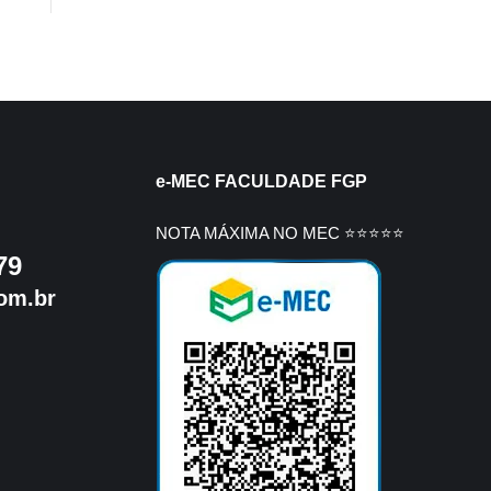
e-MEC FACULDADE FGP
NOTA MÁXIMA NO MEC ⭐⭐⭐⭐⭐
79
om.br