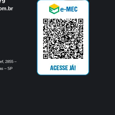
79
om.br
f, 2855 –
ras – SP