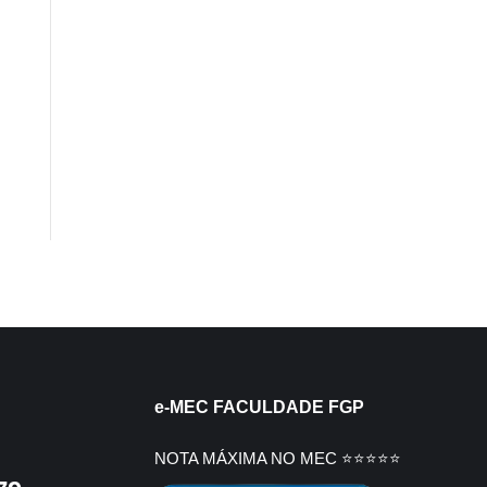
e-MEC FACULDADE FGP
NOTA MÁXIMA NO MEC ⭐⭐⭐⭐⭐