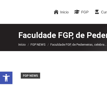
Início
FGP
Cur
Faculdade FGP, de Peder
Você está aqui:
Início
FGP NEWS
Faculdade FGP, de Pederneiras, celebra…
Abrir a barra de ferramentas
FGP NEWS