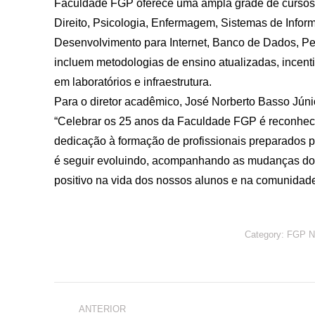
Faculdade FGP oferece uma ampla grade de cursos d
Direito, Psicologia, Enfermagem, Sistemas de Inf
Desenvolvimento para Internet, Banco de Dados, Pe
incluem metodologias de ensino atualizadas, incent
em laboratórios e infraestrutura.
Para o diretor acadêmico, José Norberto Basso Júnio
“Celebrar os 25 anos da Faculdade FGP é reconhece
dedicação à formação de profissionais preparados 
é seguir evoluindo, acompanhando as mudanças do
positivo na vida dos nossos alunos e na comunidade”
Category:
FGP 
Navegação
ANTERIOR