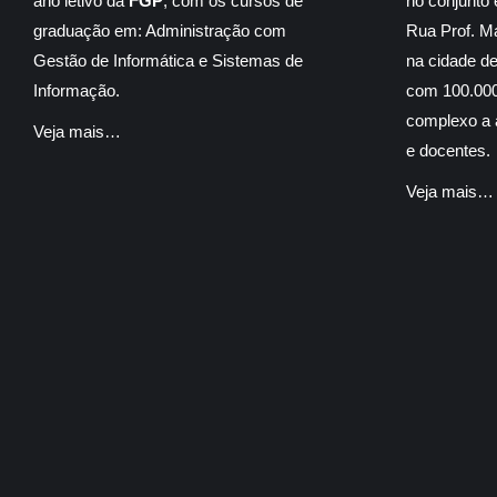
ano letivo da
FGP
, com os cursos de
no conjunto 
graduação em: Administração com
Rua Prof. M
Gestão de Informática e Sistemas de
na cidade d
Informação.
com 100.000
complexo a á
Veja mais…
e docentes.
Veja mais…