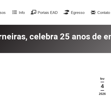
sos
Info
Portais EAD
Egresso
Contato
neiras, celebra 25 anos de e
fev
4
2026