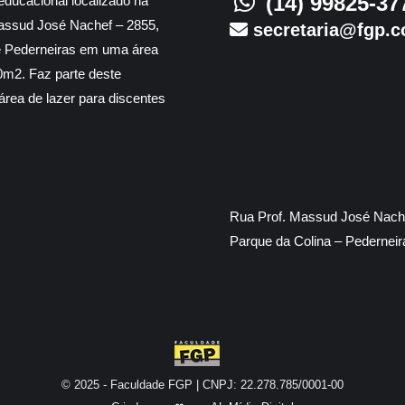
(14) 99825-37
educacional localizado na
assud José Nachef – 2855,
secretaria@fgp.c
e Pederneiras em uma área
m2. Faz parte deste
rea de lazer para discentes
Rua Prof. Massud José Nache
Parque da Colina – Pedernei
© 2025 - Faculdade FGP | CNPJ: 22.278.785/0001-00