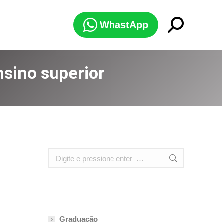
Search:
WhastApp
nsino superior
Search:
Graduação