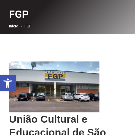
FGP
Você está aqui:
Início
FGP
Abrir a barra de ferramentas
União Cultural e
Educacional de São