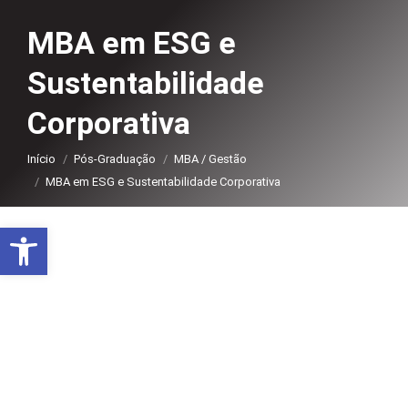
MBA em ESG e
Sustentabilidade
Corporativa
Você está aqui:
Início
Pós-Graduação
MBA / Gestão
MBA em ESG e Sustentabilidade Corporativa
Abrir a barra de ferramentas