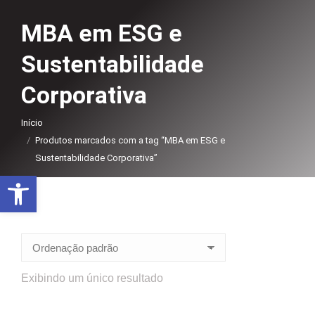
MBA em ESG e
Sustentabilidade
Corporativa
Você está aqui:
Início
Produtos marcados com a tag “MBA em ESG e
Sustentabilidade Corporativa”
Abrir a barra de ferramentas
Exibindo um único resultado