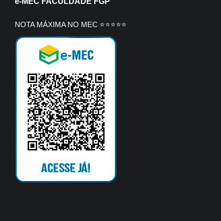
e-MEC FACULDADE FGP
NOTA MÁXIMA NO MEC ⭐⭐⭐⭐⭐