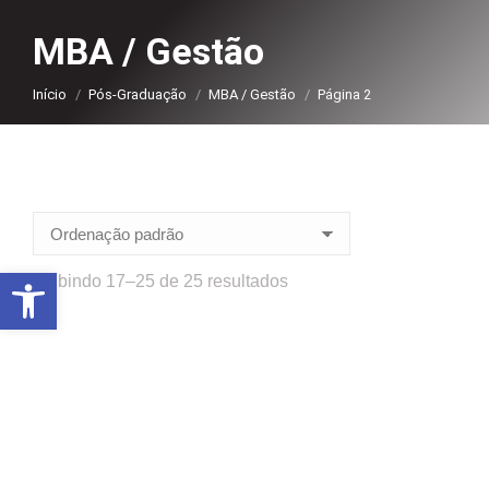
MBA / Gestão
Você está aqui:
Início
Pós-Graduação
MBA / Gestão
Página 2
Abrir a barra de ferramentas
Exibindo 17–25 de 25 resultados