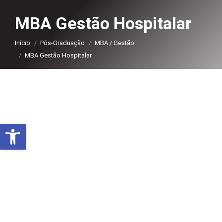
MBA Gestão Hospitalar
Você está aqui:
Início
Pós-Graduação
MBA / Gestão
MBA Gestão Hospitalar
Abrir a barra de ferramentas