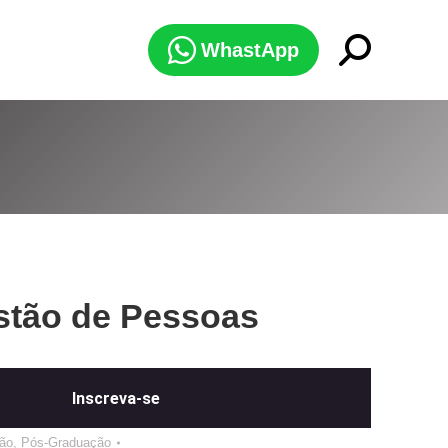
Search:
WhastApp
tão de Pessoas
Inscreva-se
ão
,
Pós-Graduação