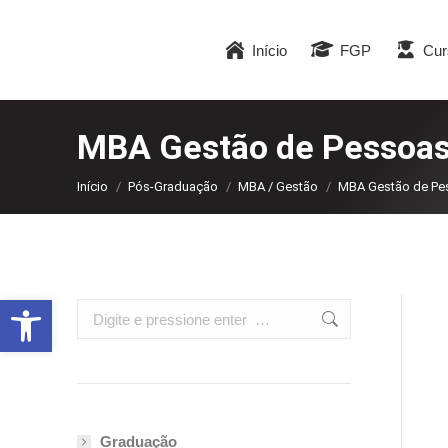
Início
FGP
Cur
MBA Gestão de Pessoa
Você está aqui:
Início
Pós-Graduação
MBA / Gestão
MBA Gestão de Pe
Abrir a barra de ferramentas
Search:
Graduação