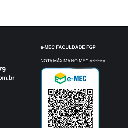
e-MEC FACULDADE FGP
NOTA MÁXIMA NO MEC ⭐⭐⭐⭐⭐
79
om.br