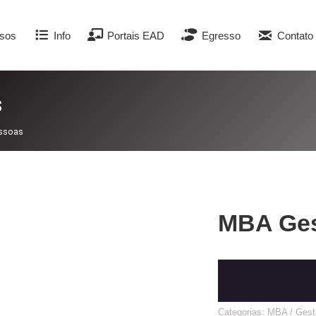
sos
Info
Portais EAD
Egresso
Contato
s
ssoas
MBA Ges
Categorias:
MBA / Gest