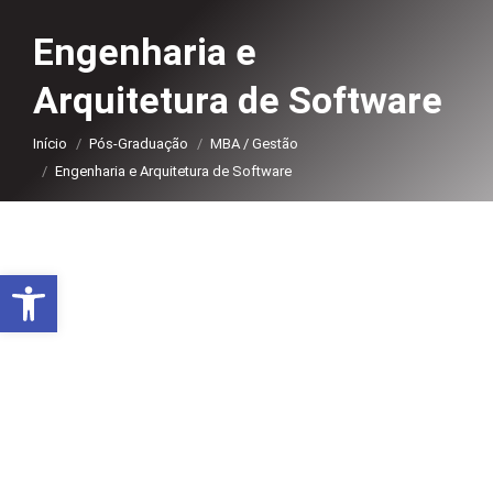
Engenharia e
Arquitetura de Software
Você está aqui:
Início
Pós-Graduação
MBA / Gestão
Engenharia e Arquitetura de Software
Abrir a barra de ferramentas