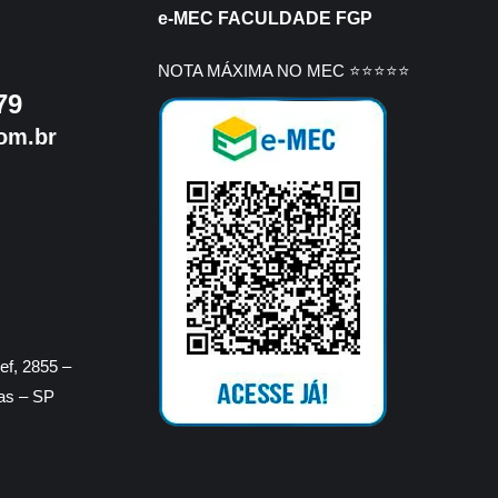
e-MEC FACULDADE FGP
NOTA MÁXIMA NO MEC ⭐⭐⭐⭐⭐
79
om.br
f, 2855 –
ras – SP