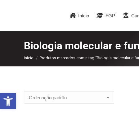
Início
FGP
Cur
Biologia molecular e f
Você está aqui:
Início
Produtos marcados com a tag “Biologia molecular e f
Abrir a barra de ferramentas