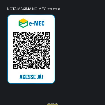
NOTA MÁXIMA NO MEC ⭐⭐⭐⭐⭐