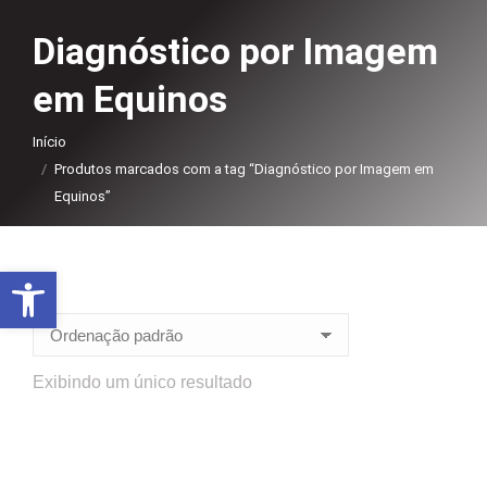
Diagnóstico por Imagem
em Equinos
Você está aqui:
Início
Produtos marcados com a tag “Diagnóstico por Imagem em
Equinos”
Abrir a barra de ferramentas
Exibindo um único resultado