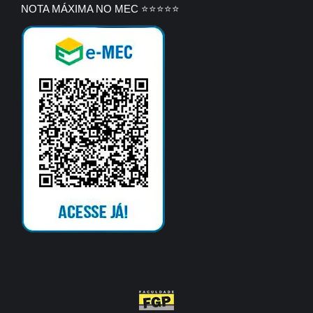
NOTA MÁXIMA NO MEC ⭐⭐⭐⭐⭐