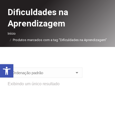
Dificuldades na
Aprendizagem
Você está aqui:
Início
Produtos marcados com a tag “Dificuldades na Aprendizagem”
Abrir a barra de ferramentas
Exibindo um único resultado