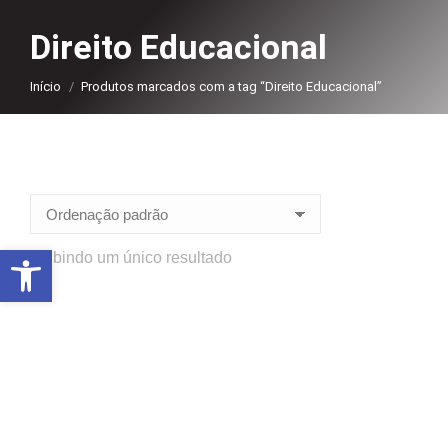
Direito Educacional
Você está aqui:
Início
Produtos marcados com a tag “Direito Educacional”
Abrir a barra de ferramentas
Exibindo um único resultado