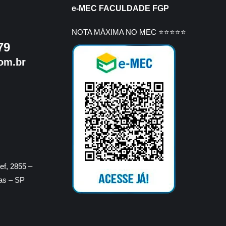
e-MEC FACULDADE FGP
NOTA MÁXIMA NO MEC ⭐⭐⭐⭐⭐
79
om.br
f, 2855 –
ras – SP