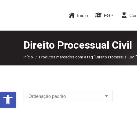
Início
FGP
Cur
Direito Processual Civil
Você está aqui:
Início
Produtos marcados com a tag “Direito Processual Civil”
Abrir a barra de ferramentas