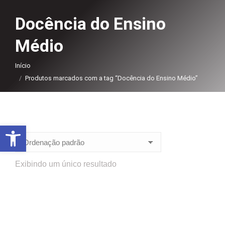
Docência do Ensino
Médio
Você está aqui:
Início
Produtos marcados com a tag “Docência do Ensino Médio”
Abrir a barra de ferramentas
Exibindo um único resultado