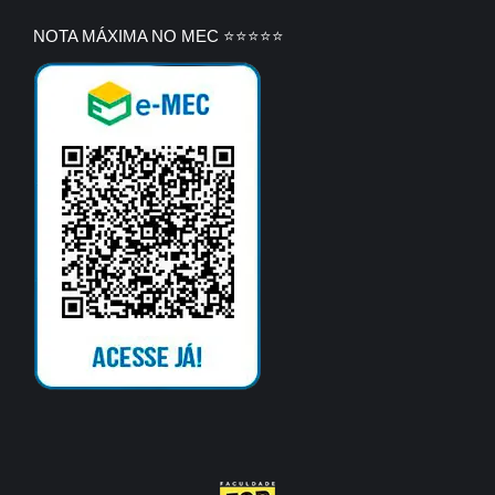
NOTA MÁXIMA NO MEC ⭐⭐⭐⭐⭐