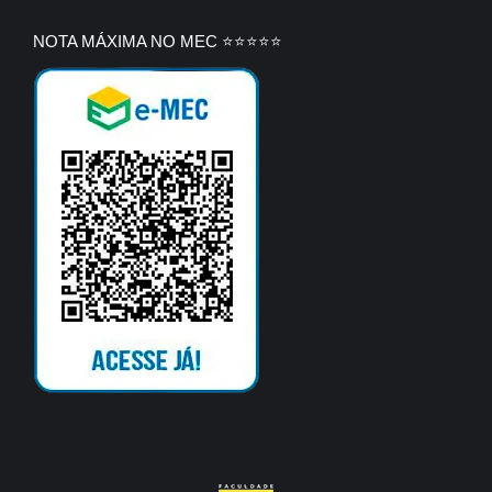
NOTA MÁXIMA NO MEC ⭐⭐⭐⭐⭐