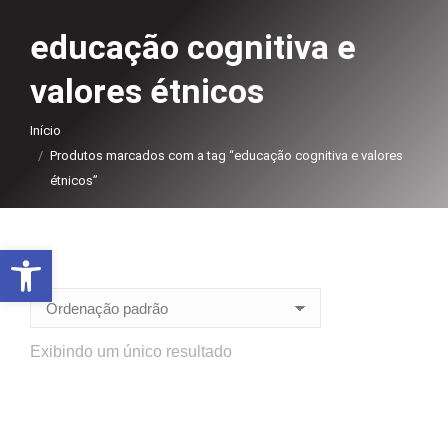
educação cognitiva e
valores étnicos
Você está aqui:
Início
Produtos marcados com a tag “educação cognitiva e valores
étnicos”
Abrir a barra de ferramentas
Exibindo um único resultado