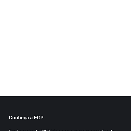
Educação positiva
Inscreva-se
Conheça a FGP