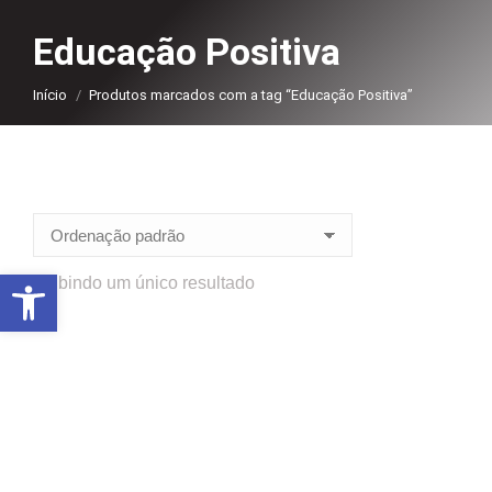
Educação Positiva
Você está aqui:
Início
Produtos marcados com a tag “Educação Positiva”
Abrir a barra de ferramentas
Exibindo um único resultado