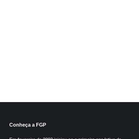
História Da Arte
Inscreva-se
Conheça a FGP