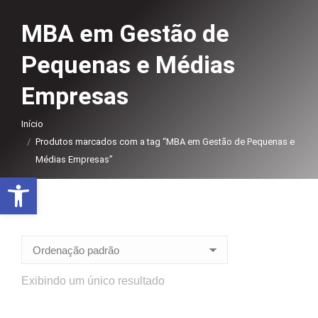
MBA em Gestão de
Pequenas e Médias
Empresas
Você está aqui:
Início
Produtos marcados com a tag “MBA em Gestão de Pequenas e
Médias Empresas”
Abrir a barra de ferramentas
Exibindo um único resultado