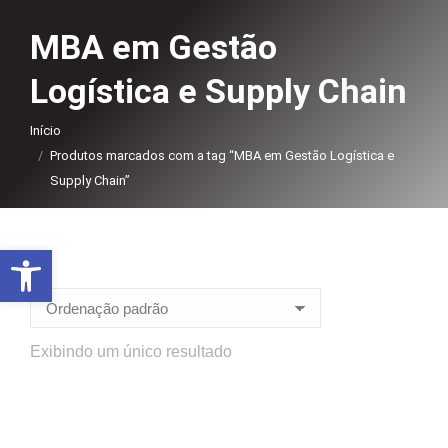
MBA em Gestão
Logística e Supply Chain
Você está aqui:
Início
Produtos marcados com a tag “MBA em Gestão Logística e
Supply Chain”
Abrir a barra de ferramentas
Exibindo um único resultado