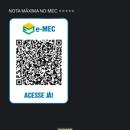
NOTA MÁXIMA NO MEC ⭐⭐⭐⭐⭐