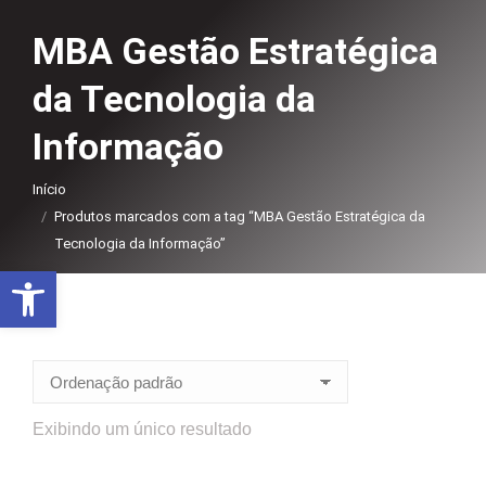
MBA Gestão Estratégica
da Tecnologia da
Informação
Você está aqui:
Início
Produtos marcados com a tag “MBA Gestão Estratégica da
Tecnologia da Informação”
Abrir a barra de ferramentas
Exibindo um único resultado