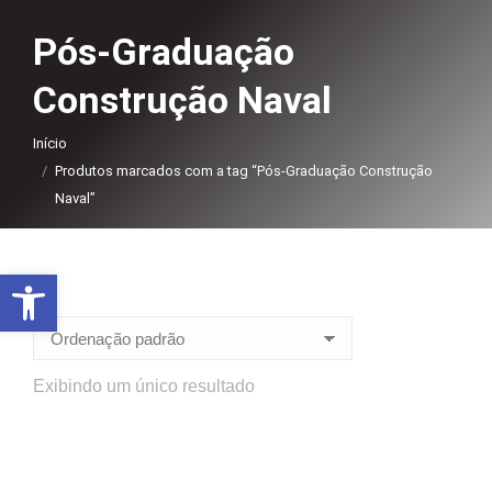
Pós-Graduação
Construção Naval
Você está aqui:
Início
Produtos marcados com a tag “Pós-Graduação Construção
Naval”
Abrir a barra de ferramentas
Exibindo um único resultado