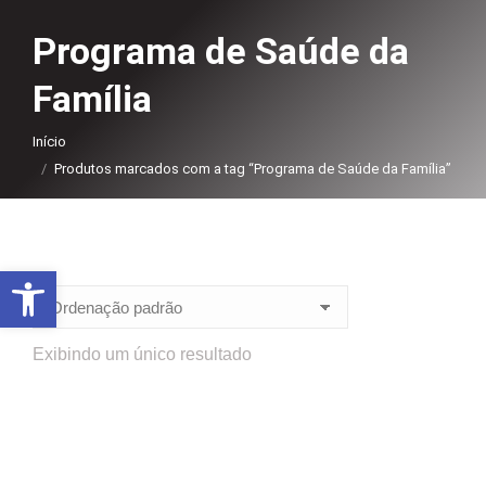
Programa de Saúde da
Família
Você está aqui:
Início
Produtos marcados com a tag “Programa de Saúde da Família”
Abrir a barra de ferramentas
Exibindo um único resultado