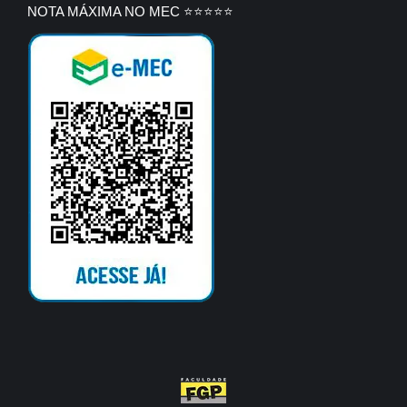
NOTA MÁXIMA NO MEC ⭐⭐⭐⭐⭐