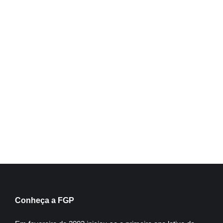
Psicanálise e Educação
Inscreva-se
Conheça a FGP